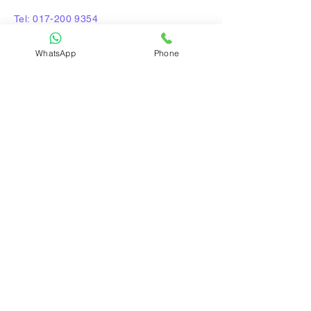
Tel:
017-200 9354
207-2a Jalan Sarjana, Taman
WhatsApp
Phone
Connaught, 56000, Kuala
Lumpur
dasar
Soalan Lazim
Dasar Privasi
Penghantaran &
Pemulangan