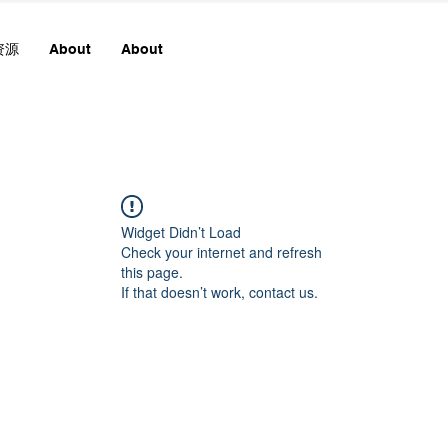
资源
About
About
Widget Didn’t Load
Check your internet and refresh
this page.
If that doesn’t work, contact us.